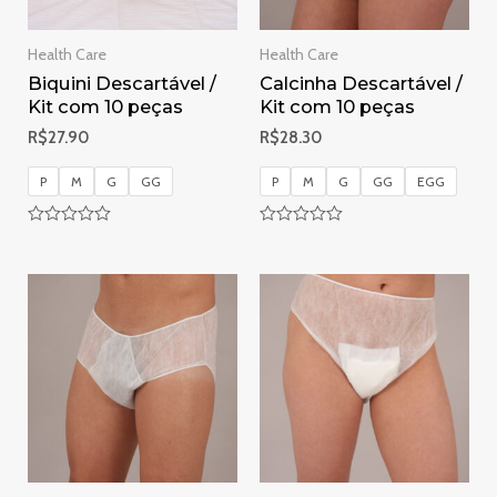
Health Care
Health Care
Biquini Descartável /
Calcinha Descartável /
Kit com 10 peças
Kit com 10 peças
R$
27.90
R$
28.30
P
M
G
GG
P
M
G
GG
EGG
Avaliação
Avaliação
0
0
de
de
5
5