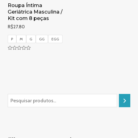
Roupa Íntima
Geriátrica Masculina /
Kit com 8 peças
R$
27.80
P
M
G
GG
EGG
Avaliação
0
de
5