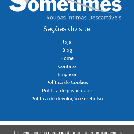
Seções do site
loja
Blog
Home
Contato
Empresa
Política de Cookies
Política de privacidade
Política de devolução e reebolso
Copyright @Sometimes 2024 | Desenvolvido por
Utilizamos cookies para garantir que lhe proporcionamos a