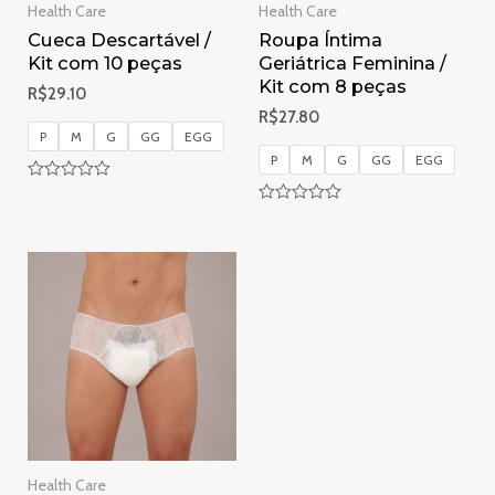
Health Care
Health Care
Cueca Descartável /
Roupa Íntima
Kit com 10 peças
Geriátrica Feminina /
Kit com 8 peças
R$
29.10
R$
27.80
P
M
G
GG
EGG
P
M
G
GG
EGG
Avaliação
0
Avaliação
de
0
5
de
5
Health Care